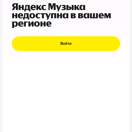
Яндекс Музыка
недоступна в вашем
регионе
Войти