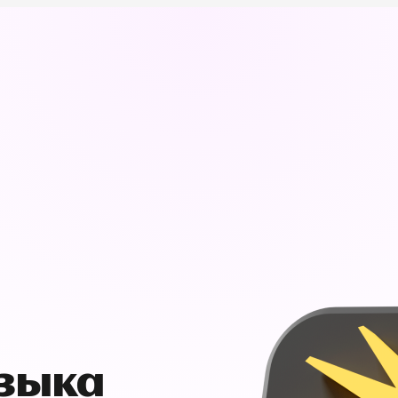
узыка