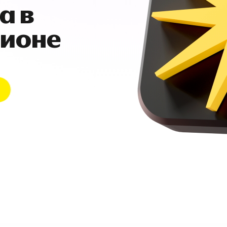
а в
гионе