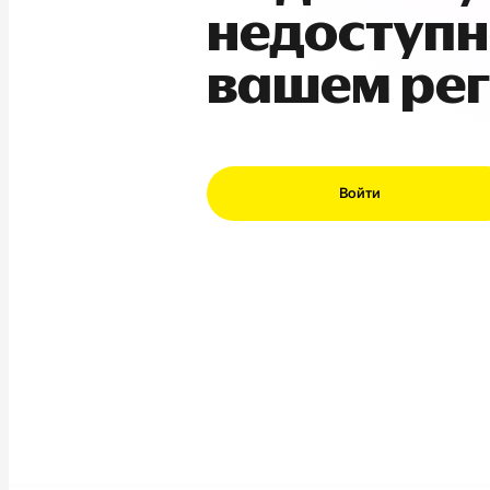
недоступн
вашем ре
Войти