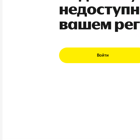
недоступн
вашем ре
Войти