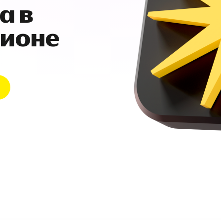
а в
гионе