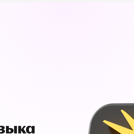
узыка