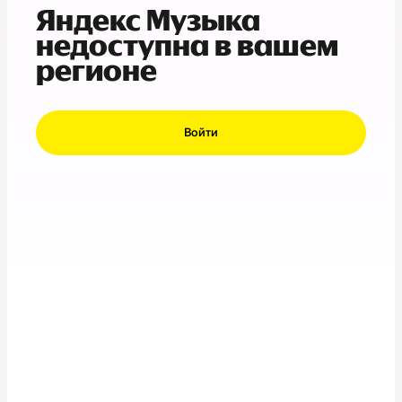
Яндекс Музыка
недоступна в вашем
регионе
Войти