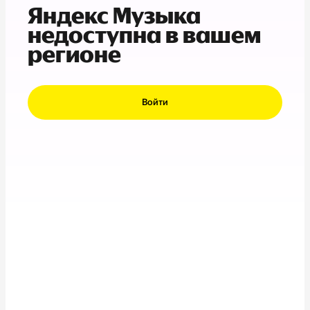
Яндекс Музыка
недоступна в вашем
регионе
Войти