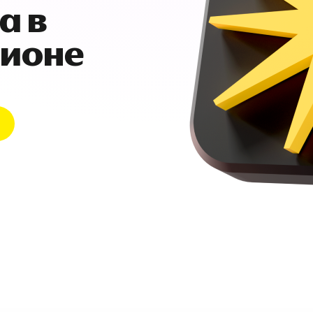
а в
гионе