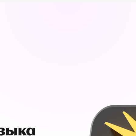
узыка