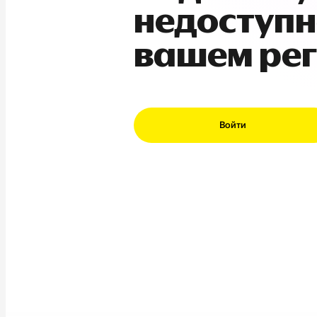
недоступн
вашем ре
Войти