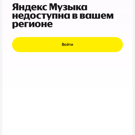
Яндекс Музыка
недоступна в вашем
регионе
Войти