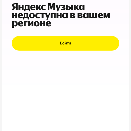
Яндекс Музыка
недоступна в вашем
регионе
Войти