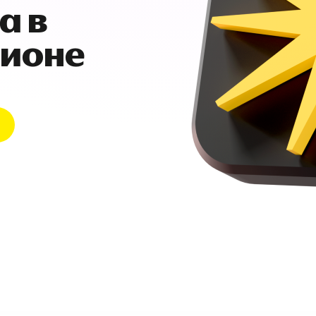
а в
гионе