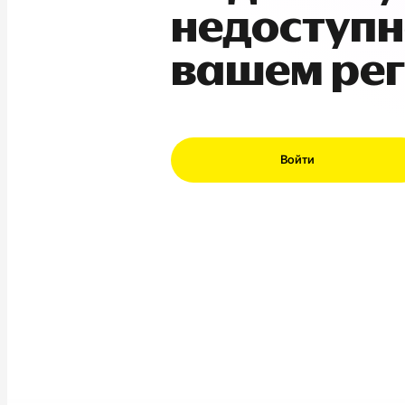
недоступн
вашем ре
Войти