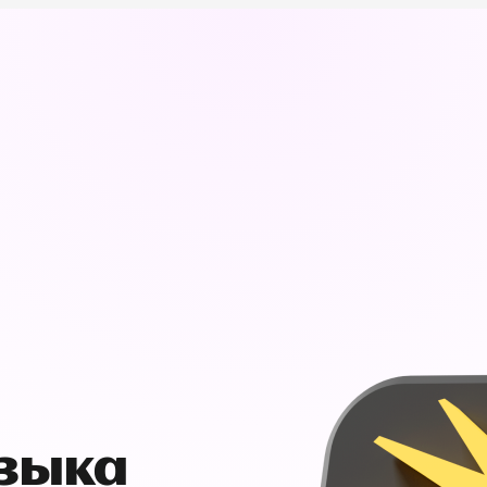
узыка