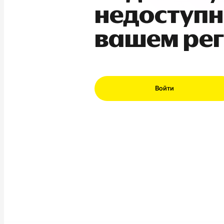
недоступн
вашем ре
Войти