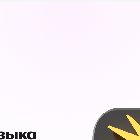
узыка