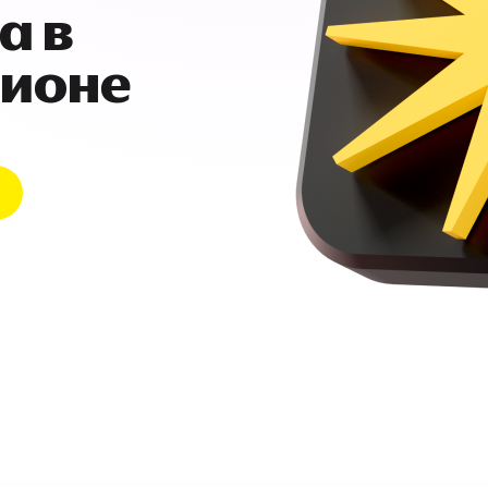
а в
гионе