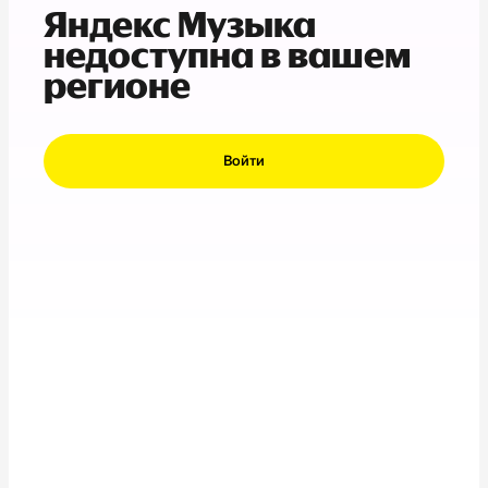
Яндекс Музыка
недоступна в вашем
регионе
Войти