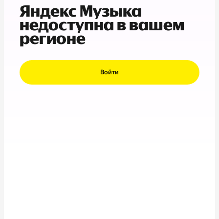
Яндекс Музыка
недоступна в вашем
регионе
Войти