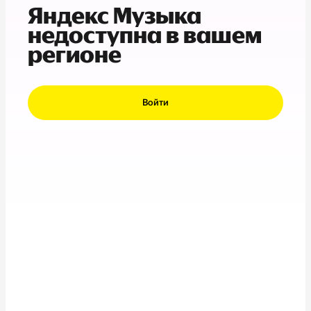
Яндекс Музыка
недоступна в вашем
регионе
Войти