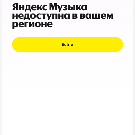
Яндекс Музыка
недоступна в вашем
регионе
Войти