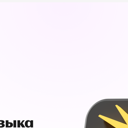
узыка