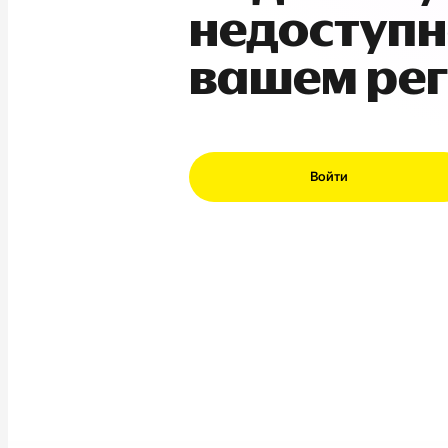
недоступн
вашем ре
Войти