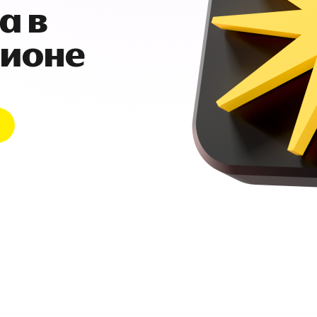
а в
гионе