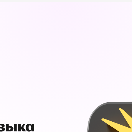
узыка