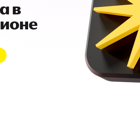
а в
гионе