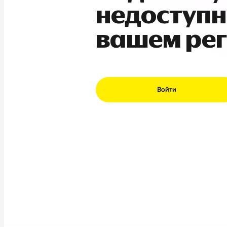
недоступн
вашем ре
Войти