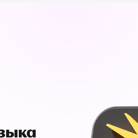
узыка