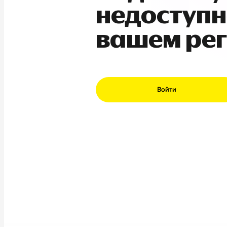
недоступн
вашем ре
Войти