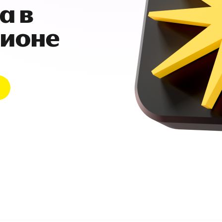
а в
гионе