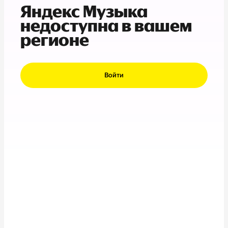
Яндекс Музыка
недоступна в вашем
регионе
Войти