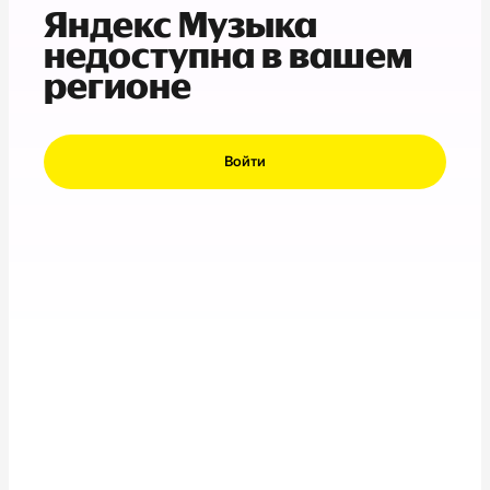
Яндекс Музыка
недоступна в вашем
регионе
Войти