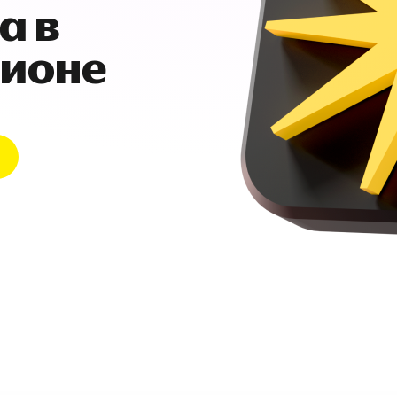
а в
гионе