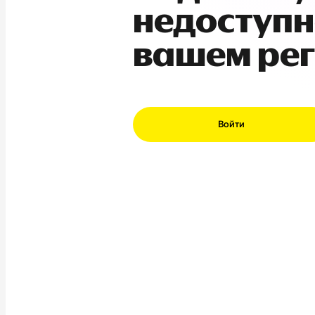
недоступн
вашем ре
Войти