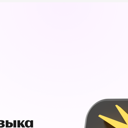
узыка