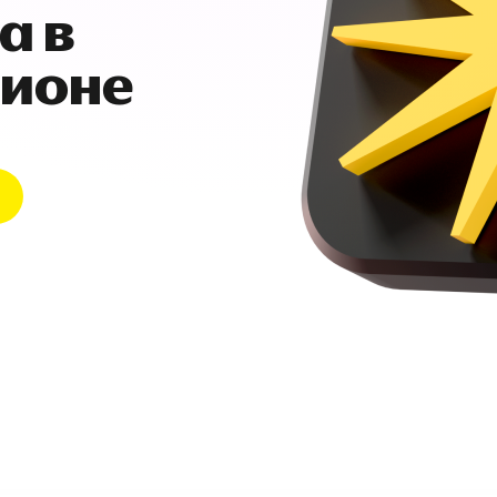
а в
гионе