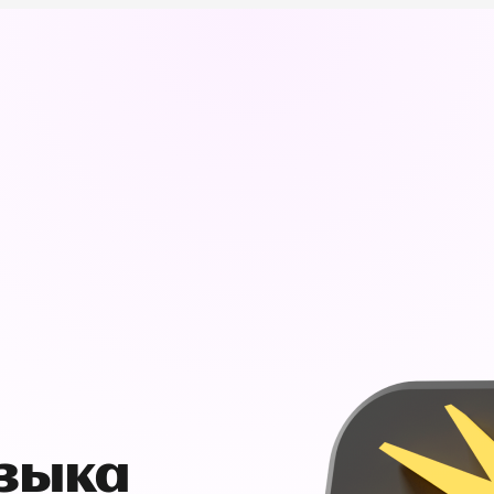
узыка