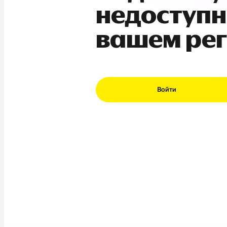
недоступн
вашем ре
Войти