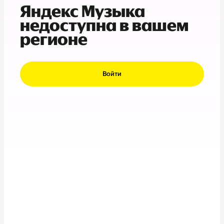
Яндекс Музыка
недоступна в вашем
регионе
Войти