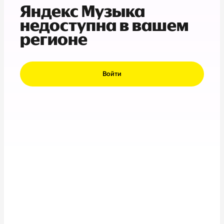
Яндекс Музыка
недоступна в вашем
регионе
Войти