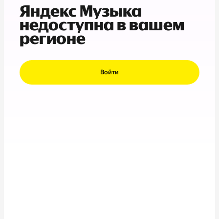
Яндекс Музыка
недоступна в вашем
регионе
Войти