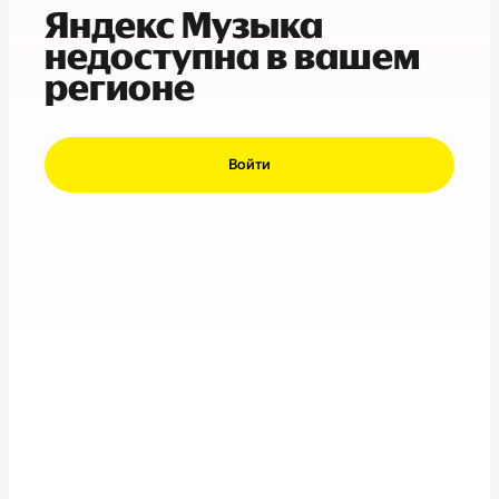
Яндекс Музыка
недоступна в вашем
регионе
Войти