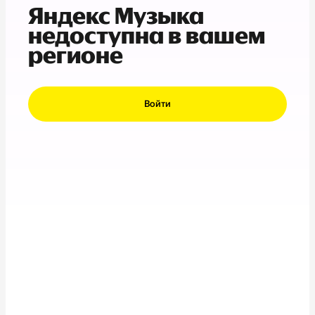
Яндекс Музыка
недоступна в вашем
регионе
Войти