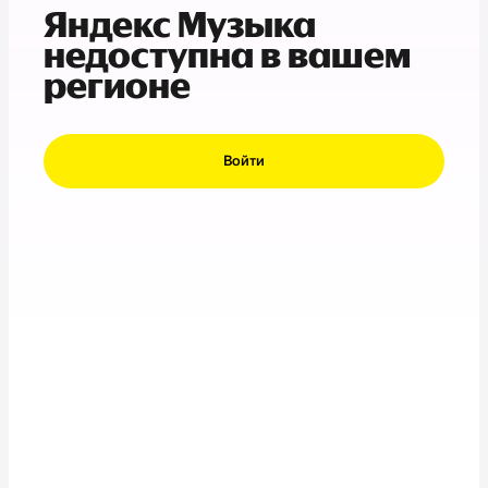
Яндекс Музыка
недоступна в вашем
регионе
Войти