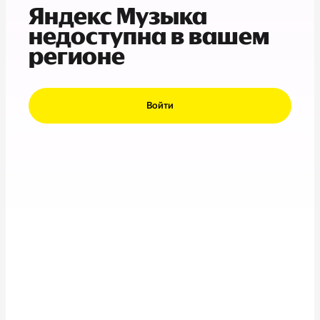
Яндекс Музыка
недоступна в вашем
регионе
Войти