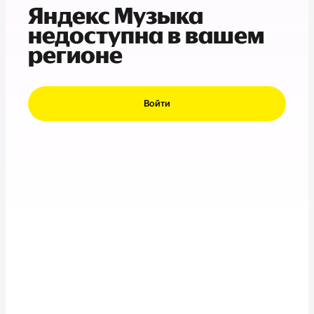
Яндекс Музыка
недоступна в вашем
регионе
Войти