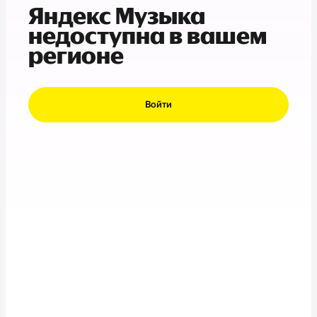
Яндекс Музыка
недоступна в вашем
регионе
Войти