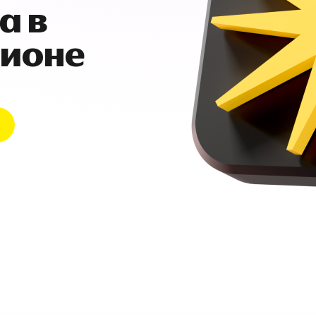
а в
гионе