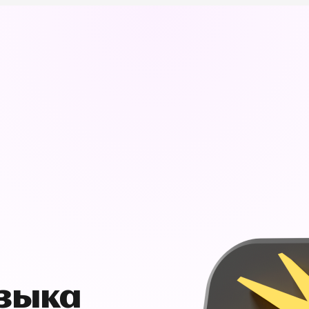
узыка