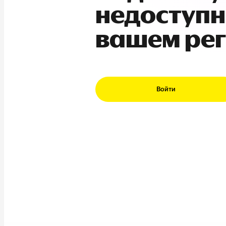
недоступн
вашем ре
Войти