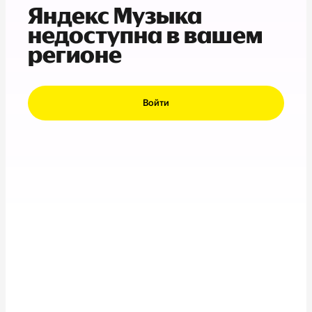
Яндекс Музыка
недоступна в вашем
регионе
Войти