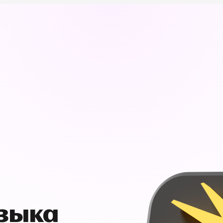
узыка