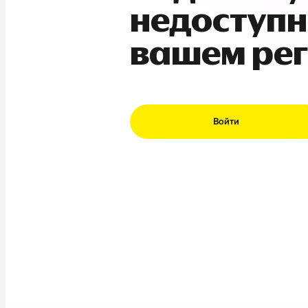
недоступн
вашем ре
Войти