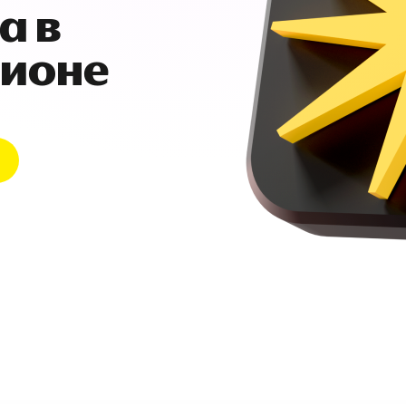
а в
гионе