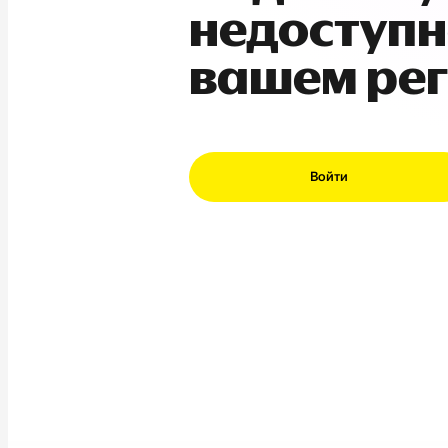
недоступн
вашем ре
Войти