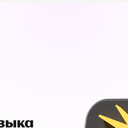
узыка