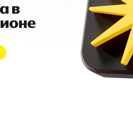
а в
гионе