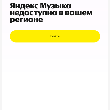
Яндекс Музыка
недоступна в вашем
регионе
Войти