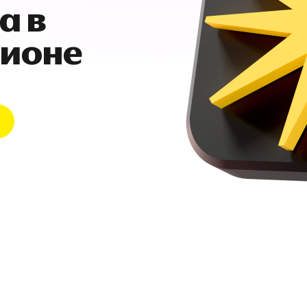
а в
гионе