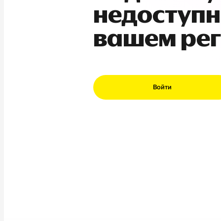
недоступн
вашем ре
Войти