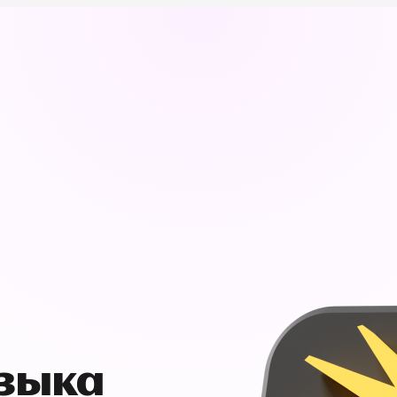
узыка