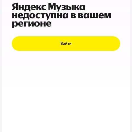
Яндекс Музыка
недоступна в вашем
регионе
Войти