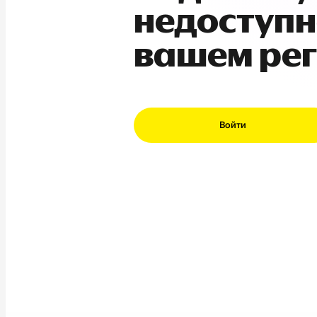
недоступн
вашем ре
Войти