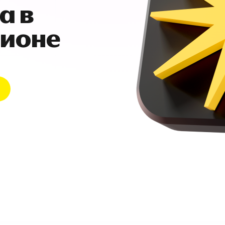
а в
гионе