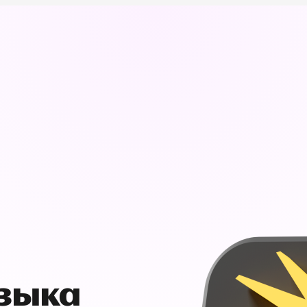
узыка