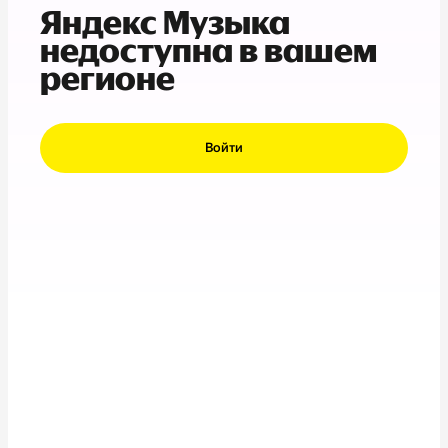
Яндекс Музыка
недоступна в вашем
регионе
Войти