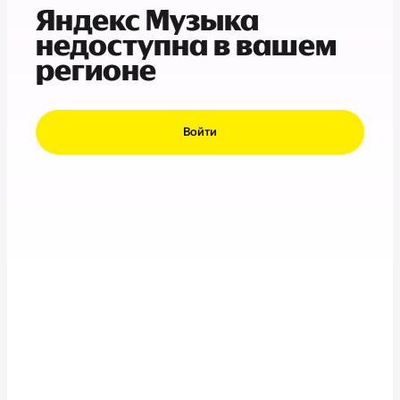
Яндекс Музыка
недоступна в вашем
регионе
Войти