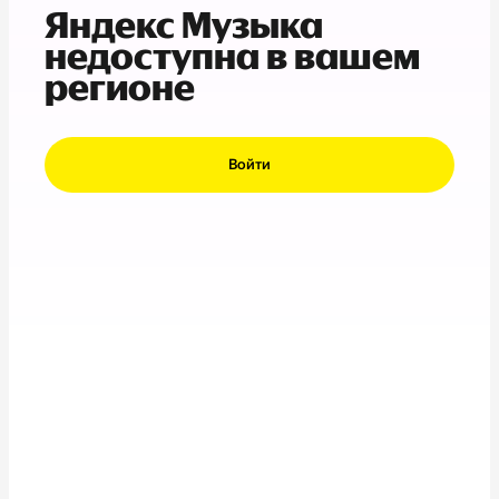
Яндекс Музыка
недоступна в вашем
регионе
Войти