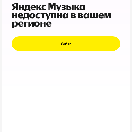
Яндекс Музыка
недоступна в вашем
регионе
Войти