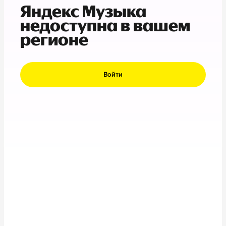
Яндекс Музыка
недоступна в вашем
регионе
Войти