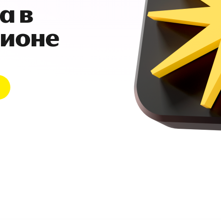
а в
гионе