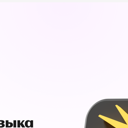
узыка