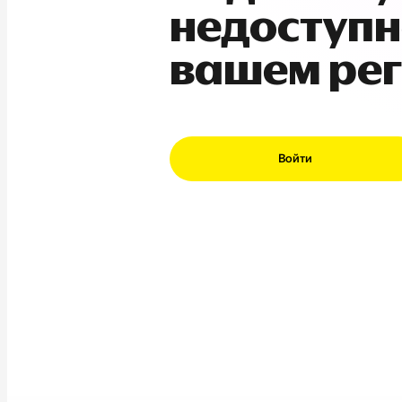
недоступн
вашем ре
Войти