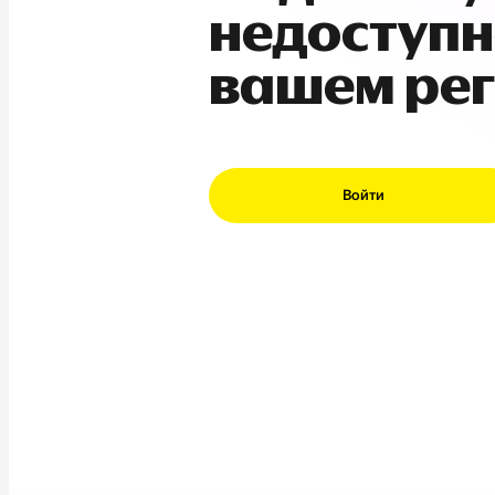
недоступн
вашем ре
Войти