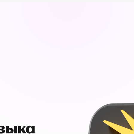
узыка