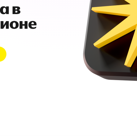
а в
гионе