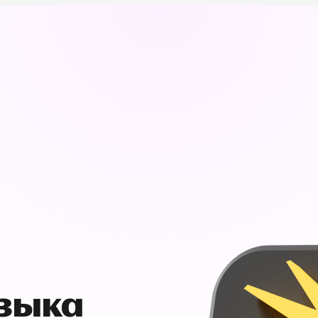
узыка