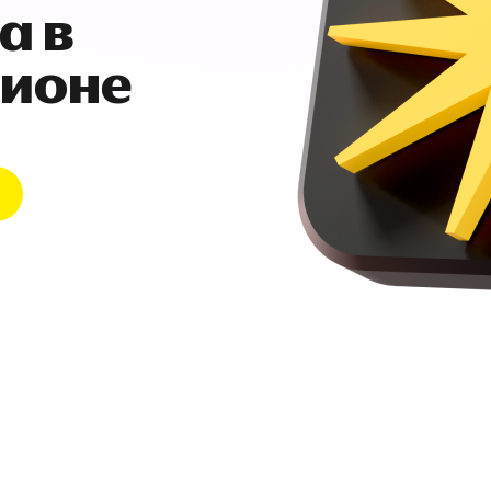
а в
гионе