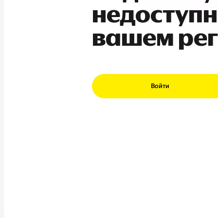
недоступн
вашем ре
Войти