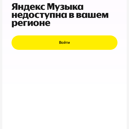
Яндекс Музыка
недоступна в вашем
регионе
Войти