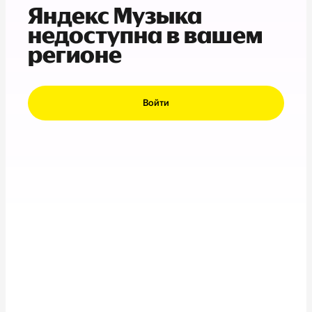
Яндекс Музыка
недоступна в вашем
регионе
Войти