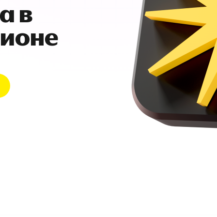
а в
гионе