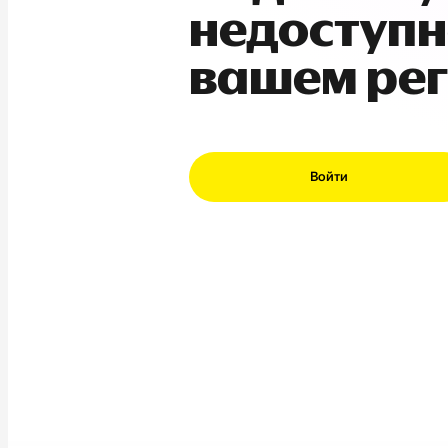
недоступн
вашем ре
Войти