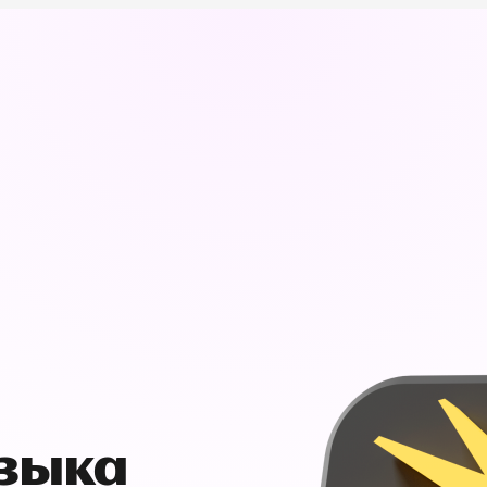
узыка