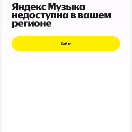
Яндекс Музыка
недоступна в вашем
регионе
Войти